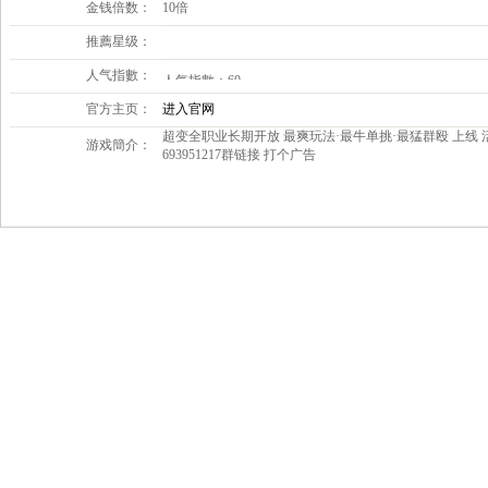
金钱倍数：
10倍
推薦星级：
人气指數：
官方主页：
进入官网
超变全职业长期开放 最爽玩法·最牛单挑·最猛群殴 上线 活动多多 开服
游戏簡介：
693951217群链接 打个广告