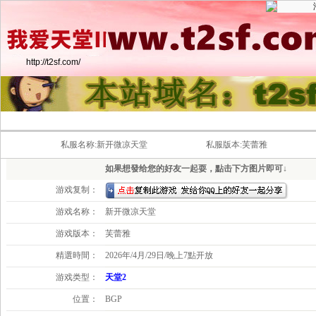
http://t2sf.com/
超变全职业长期开放 最爽玩法·最牛
私服名称:新开微凉天堂
私服版本:芙蕾雅
如果想發给您的好友一起耍，點击下方图片即可↓
游戏复制：
游戏名称：
新开微凉天堂
游戏版本：
芙蕾雅
精選時間：
2026年/4月/29日/晚上7點开放
游戏类型：
天堂2
位置：
BGP